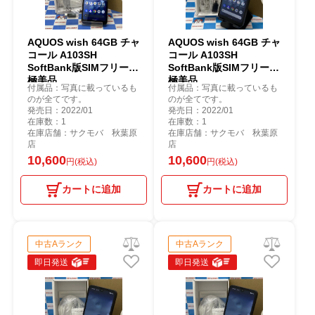
AQUOS wish 64GB チャ
AQUOS wish 64GB チャ
コール A103SH
コール A103SH
SoftBank版SIMフリー
SoftBank版SIMフリー
極美品
極美品
付属品：写真に載っているも
付属品：写真に載っているも
のが全てです。
のが全てです。
発売日：2022/01
発売日：2022/01
在庫数：1
在庫数：1
在庫店舗：サクモバ 秋葉原
在庫店舗：サクモバ 秋葉原
店
店
10,600
10,600
円(税込)
円(税込)
カートに追加
カートに追加
中古Aランク
中古Aランク
即日発送
即日発送