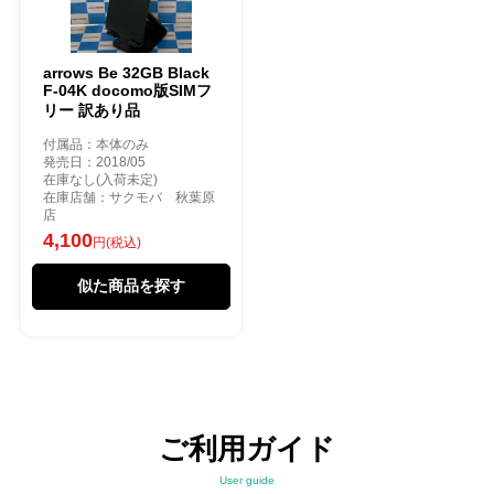
arrows Be 32GB Black
F-04K docomo版SIMフ
リー 訳あり品
付属品：本体のみ
発売日：2018/05
在庫なし(入荷未定)
在庫店舗：サクモバ 秋葉原
店
4,100
円(税込)
似た商品を探す
ご利用ガイド
User guide