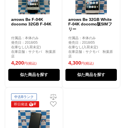
arrows Be F-04K
arrows Be 32GB White
docomo 32GB F-04K
F-04K docomo版SIMフ
リー
付属品：本体のみ
付属品：本体のみ
発売日：2018/05
発売日：2018/05
在庫なし(入荷未定)
在庫なし(入荷未定)
在庫店舗：サクモバ 秋葉原
在庫店舗：サクモバ 秋葉原
店
店
4,200
4,300
円(税込)
円(税込)
似た商品を探す
似た商品を探す
中古Bランク
即日発送