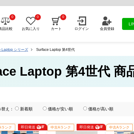
0
0
0
L
商品比較
お気に入り
カート
ログイン
会員登録
ce Laptop シリーズ
Surface Laptop 第4世代
face Laptop 第4世代 
べ替え：
新着順
価格が安い順
価格が高い順
即日発送
即日発送
Aランク
中古Aランク
中古Aランク