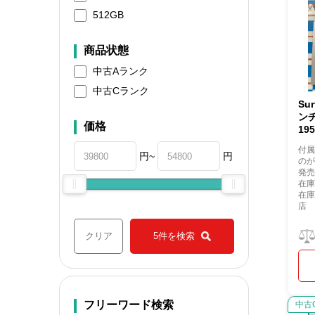
512GB
商品状態
中古Aランク
中古Cランク
Sur
ンチ
価格
19
付
円~
円
の
発売
在庫
在
店
クリア
5件を検索
フリーワード検索
中古