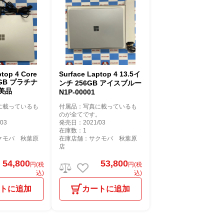
p 4 Core
Surface Laptop 4 13.5イ
12GB プラチナ
ンチ 256GB アイスブルー
 美品
N1P-00001
に載っているも
付属品：写真に載っているも
。
のが全てです。
03
発売日：2021/03
在庫数：1
クモバ 秋葉原
在庫店舗：サクモバ 秋葉原
店
54,800
53,800
円(税
円(税
込)
込)
トに追加
カートに追加