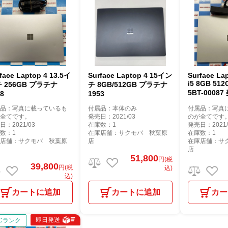
face Laptop 4 13.5イ
Surface Laptop 4 15イン
Surface Lapto
i5 8GB 5
 256GB プラチナ
チ 8GB/512GB プラチナ
5BT-00087
58
1953
属品：写真に載っているも
付属品：本体のみ
付属品：写真
が全てです。
発売日：2021/03
のが全てです
日：2021/03
在庫数：1
発売日：2021/
数：1
在庫店舗：サクモバ 秋葉原
在庫数：1
庫店舗：サクモバ 秋葉原
店
在庫店舗：サ
店
51,800
円(税
39,800
円(税
込)
込)
カートに追加
カートに追加
カー
即日発送
Cランク