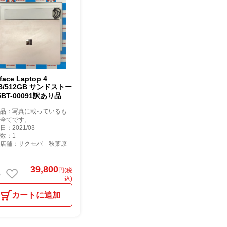
face Laptop 4
B/512GB サンドストー
5BT-00091訳あり品
属品：写真に載っているも
が全てです。
日：2021/03
数：1
庫店舗：サクモバ 秋葉原
39,800
円(税
込)
カートに追加