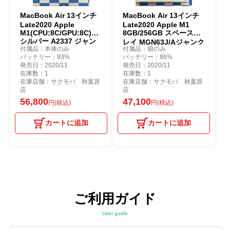
MacBook Air 13インチ
MacBook Air 13インチ
Late2020 Apple
Late2020 Apple M1
M1(CPU:8C/GPU:8C)8GB/512GB
8GB/256GB スペースグ
シルバー A2337 ジャン
レイ MGN63J/Aジャンク
付属品：本体のみ
付属品：箱のみ
ク品
品
バッテリー：93%
バッテリー：86%
発売日：2020/11
発売日：2020/11
在庫数：1
在庫数：1
在庫店舗：サクモバ 秋葉原
在庫店舗：サクモバ 秋葉原
店
店
56,800
47,100
円(税込)
円(税込)
カートに追加
カートに追加
ご利用ガイド
User guide