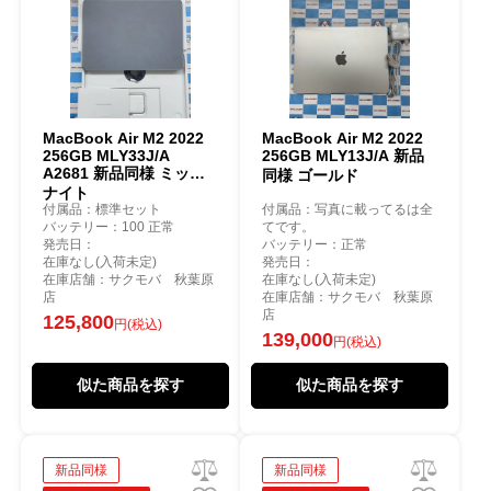
MacBook Air M2 2022
MacBook Air M2 2022
256GB MLY33J/A
256GB MLY13J/A 新品
A2681 新品同様 ミッド
同様 ゴールド
ナイト
付属品：標準セット
付属品：写真に載ってるは全
バッテリー：100 正常
てです。
発売日：
バッテリー：正常
在庫なし(入荷未定)
発売日：
在庫店舗：サクモバ 秋葉原
在庫なし(入荷未定)
店
在庫店舗：サクモバ 秋葉原
店
125,800
円(税込)
139,000
円(税込)
似た商品を探す
似た商品を探す
新品同様
新品同様