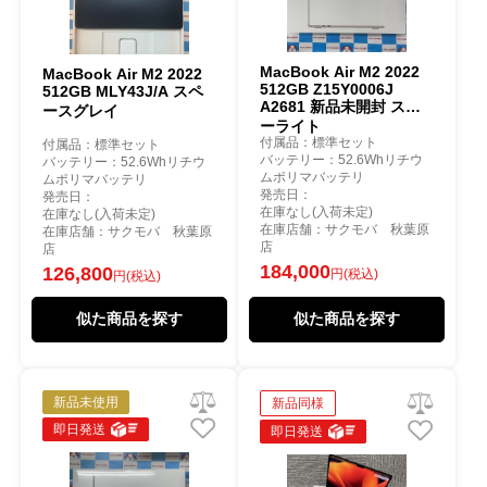
MacBook Air M2 2022
MacBook Air M2 2022
512GB Z15Y0006J
512GB MLY43J/A スペ
A2681 新品未開封 スタ
ースグレイ
ーライト
付属品：標準セット
付属品：標準セット
バッテリー：52.6Whリチウ
バッテリー：52.6Whリチウ
ムポリマバッテリ
ムポリマバッテリ
発売日：
発売日：
在庫なし(入荷未定)
在庫なし(入荷未定)
在庫店舗：サクモバ 秋葉原
在庫店舗：サクモバ 秋葉原
店
店
184,000
126,800
円(税込)
円(税込)
似た商品を探す
似た商品を探す
新品未使用
新品同様
即日発送
即日発送