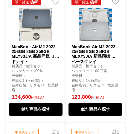
即日発送
即日発送
MacBook Air M2 2022
MacBook Air M2 2022
256GB 8GB 256GB
256GB 8GB 256GB
MLY33J/A 新品同様 ミッ
MLXY3J/A 新品同様 ス
ドナイト
ペースグレイ
付属品：標準セット
付属品：標準セット
バッテリー：100%
バッテリー：100 正常
発売日：
発売日：
在庫なし(入荷未定)
在庫なし(入荷未定)
在庫店舗：サクモバ 秋葉原
在庫店舗：サクモバ 秋葉原
店
店
134,600
123,800
円(税込)
円(税込)
似た商品を探す
似た商品を探す
中古Aランク
中古Aランク