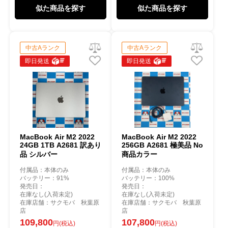
似た商品を探す
似た商品を探す
中古Aランク
中古Aランク
即日発送
即日発送
MacBook Air M2 2022
MacBook Air M2 2022
24GB 1TB A2681 訳あり
256GB A2681 極美品 No
品 シルバー
商品カラー
付属品：本体のみ
付属品：本体のみ
バッテリー：91%
バッテリー：100%
発売日：
発売日：
在庫なし(入荷未定)
在庫なし(入荷未定)
在庫店舗：サクモバ 秋葉原
在庫店舗：サクモバ 秋葉原
店
店
109,800
107,800
円(税込)
円(税込)