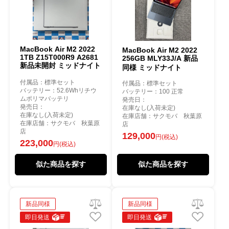
MacBook Air M2 2022
MacBook Air M2 2022
1TB Z15T000R9 A2681
256GB MLY33J/A 新品
新品未開封 ミッドナイト
同様 ミッドナイト
付属品：標準セット
付属品：標準セット
バッテリー：52.6Whリチウ
バッテリー：100 正常
ムポリマバッテリ
発売日：
発売日：
在庫なし(入荷未定)
在庫なし(入荷未定)
在庫店舗：サクモバ 秋葉原
在庫店舗：サクモバ 秋葉原
店
店
129,000
円(税込)
223,000
円(税込)
似た商品を探す
似た商品を探す
新品同様
新品同様
即日発送
即日発送