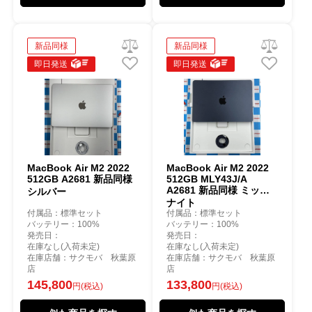
新品同様
新品同様
即日発送
即日発送
MacBook Air M2 2022
MacBook Air M2 2022
512GB A2681 新品同様
512GB MLY43J/A
A2681 新品同様 ミッド
シルバー
ナイト
付属品：標準セット
付属品：標準セット
バッテリー：100%
バッテリー：100%
発売日：
発売日：
在庫なし(入荷未定)
在庫なし(入荷未定)
在庫店舗：サクモバ 秋葉原
在庫店舗：サクモバ 秋葉原
店
店
145,800
133,800
円(税込)
円(税込)