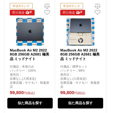
中古Aランク
中古Aランク
即日発送
即日発送
MacBook Air M2 2022
MacBook Air M2 2022
8GB 256GB A2681 極美
8GB 256GB A2681 極美
品 ミッドナイト
品 ミッドナイト
付属品：本体のみ
付属品：標準セット
バッテリー：100%
バッテリー：98%
発売日：
発売日：
在庫なし(入荷未定)
在庫なし(入荷未定)
在庫店舗：サクモバ 秋葉原
在庫店舗：サクモバ 秋葉原
店
店
99,800
99,800
円(税込)
円(税込)
似た商品を探す
似た商品を探す