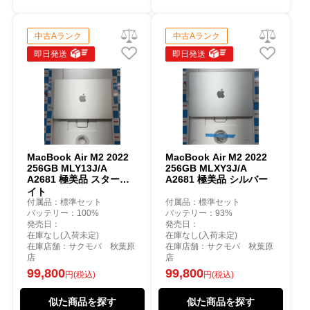
中古Aランク
中古Aランク
即日発送
即日発送
MacBook Air M2 2022
MacBook Air M2 2022
256GB MLY13J/A
256GB MLXY3J/A
A2681 極美品 スターラ
A2681 極美品 シルバー
イト
付属品：標準セット
付属品：標準セット
バッテリー：100%
バッテリー：93%
発売日：
発売日：
在庫なし(入荷未定)
在庫なし(入荷未定)
在庫店舗：サクモバ 秋葉原
在庫店舗：サクモバ 秋葉原
店
店
99,800
99,800
円(税込)
円(税込)
似た商品を探す
似た商品を探す