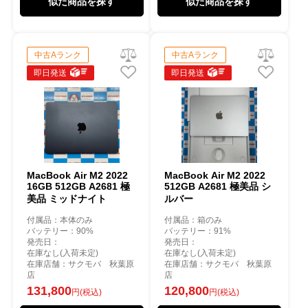
似た商品を探す
似た商品を探す
中古Aランク
中古Aランク
即日発送
即日発送
MacBook Air M2 2022
MacBook Air M2 2022
16GB 512GB A2681 極
512GB A2681 極美品 シ
美品 ミッドナイト
ルバー
付属品：本体のみ
付属品：箱のみ
バッテリー：90%
バッテリー：91%
発売日：
発売日：
在庫なし(入荷未定)
在庫なし(入荷未定)
在庫店舗：サクモバ 秋葉原
在庫店舗：サクモバ 秋葉原
店
店
131,800
120,800
円(税込)
円(税込)