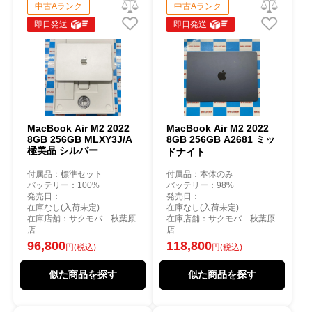
中古Aランク
中古Aランク
即日発送
即日発送
MacBook Air M2 2022
MacBook Air M2 2022
8GB 256GB MLXY3J/A
8GB 256GB A2681 ミッ
極美品 シルバー
ドナイト
付属品：標準セット
付属品：本体のみ
バッテリー：100%
バッテリー：98%
発売日：
発売日：
在庫なし(入荷未定)
在庫なし(入荷未定)
在庫店舗：サクモバ 秋葉原
在庫店舗：サクモバ 秋葉原
店
店
96,800
118,800
円(税込)
円(税込)
似た商品を探す
似た商品を探す