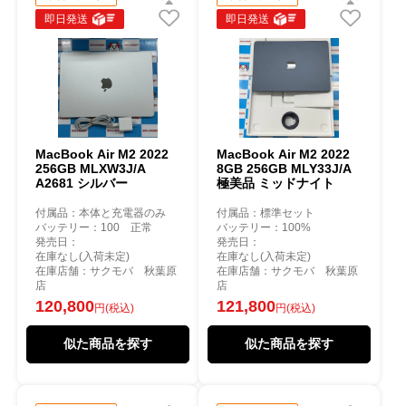
即日発送
即日発送
MacBook Air M2 2022
MacBook Air M2 2022
256GB MLXW3J/A
8GB 256GB MLY33J/A
A2681 シルバー
極美品 ミッドナイト
付属品：本体と充電器のみ
付属品：標準セット
バッテリー：100 正常
バッテリー：100%
発売日：
発売日：
在庫なし(入荷未定)
在庫なし(入荷未定)
在庫店舗：サクモバ 秋葉原
在庫店舗：サクモバ 秋葉原
店
店
120,800
121,800
円(税込)
円(税込)
似た商品を探す
似た商品を探す