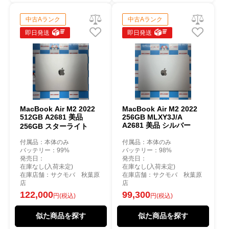
中古Aランク
中古Aランク
即日発送
即日発送
MacBook Air M2 2022
MacBook Air M2 2022
512GB A2681 美品
256GB MLXY3J/A
A2681 美品 シルバー
256GB スターライト
付属品：本体のみ
付属品：本体のみ
バッテリー：99%
バッテリー：98%
発売日：
発売日：
在庫なし(入荷未定)
在庫なし(入荷未定)
在庫店舗：サクモバ 秋葉原
在庫店舗：サクモバ 秋葉原
店
店
122,000
99,300
円(税込)
円(税込)
似た商品を探す
似た商品を探す