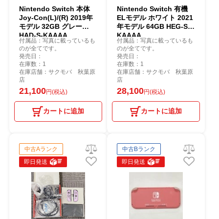
Nintendo Switch 本体
Nintendo Switch 有機
Joy-Con(L)/(R) 2019年
ELモデル ホワイト 2021
モデル 32GB グレー
年モデル 64GB HEG-S-
HAD-S-KAAAA
KAAAA
付属品：写真に載っているも
付属品：写真に載っているも
のが全てです。
のが全てです。
発売日：
発売日：
在庫数：1
在庫数：1
在庫店舗：サクモバ 秋葉原
在庫店舗：サクモバ 秋葉原
店
店
21,100
28,100
円(税込)
円(税込)
カートに追加
カートに追加
中古Aランク
中古Bランク
即日発送
即日発送