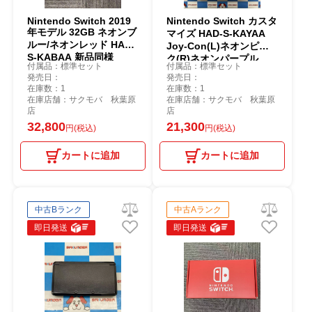
Nintendo Switch 2019
Nintendo Switch カスタ
年モデル 32GB ネオンブ
マイズ HAD-S-KAYAA
ルー/ネオンレッド HAD-
Joy-Con(L)ネオンピン
S-KABAA 新品同様
ク(R)ネオンパープル
付属品：標準セット
付属品：標準セット
32GB
発売日：
発売日：
在庫数：1
在庫数：1
在庫店舗：サクモバ 秋葉原
在庫店舗：サクモバ 秋葉原
店
店
32,800
21,300
円(税込)
円(税込)
カートに追加
カートに追加
中古Bランク
中古Aランク
即日発送
即日発送