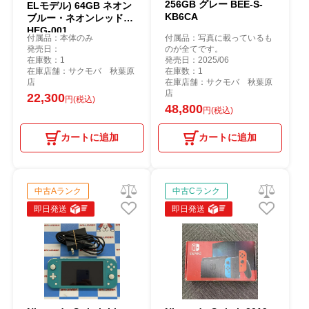
256GB グレー BEE-S-
ELモデル) 64GB ネオン
KB6CA
ブルー・ネオンレッド
HEG-001
付属品：本体のみ
付属品：写真に載っているも
発売日：
のが全てです。
在庫数：1
発売日：2025/06
在庫店舗：サクモバ 秋葉原
在庫数：1
店
在庫店舗：サクモバ 秋葉原
店
22,300
円(税込)
48,800
円(税込)
カートに追加
カートに追加
中古Aランク
中古Cランク
即日発送
即日発送