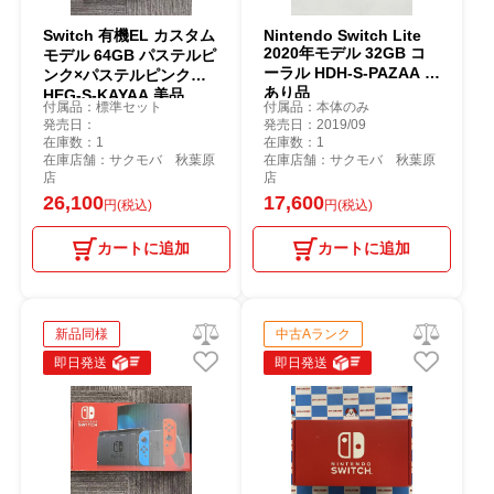
Switch 有機EL カスタム
Nintendo Switch Lite
2020年モデル 32GB コ
モデル 64GB パステルピ
ーラル HDH-S-PAZAA 訳
ンク×パステルピンク
あり品
HEG-S-KAYAA 美品
付属品：標準セット
付属品：本体のみ
発売日：
発売日：2019/09
在庫数：1
在庫数：1
在庫店舗：サクモバ 秋葉原
在庫店舗：サクモバ 秋葉原
店
店
26,100
17,600
円(税込)
円(税込)
カートに追加
カートに追加
新品同様
中古Aランク
即日発送
即日発送