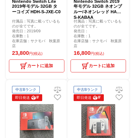
Nintendo Switch Lite
Nintendo Switch 2019
2019年モデル 32GB タ
年モデル 32GB ネオンブ
ーコイズ HDH-S-JXE-C0
ルー/ネオンレッド HAD-
S-KABAA
付属品：写真に載っているも
付属品：写真に載っているも
のが全てです。
のが全てです。
発売日：2019/09
発売日：
在庫数：1
在庫数：1
在庫店舗：サクモバ 秋葉原
在庫店舗：サクモバ 秋葉原
店
店
23,800
16,800
円(税込)
円(税込)
カートに追加
カートに追加
中古Bランク
中古Bランク
即日発送
即日発送