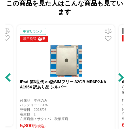
この商品を見た人はこんな商品も見てい
ます
ジ
中古Cランク
即
即日発送
iP
iPad 第6世代 au版SIMフリー 32GB MR6P2J/A
バー
A1954 訳あり品 シルバー
品
付属
付属品：本体のみ
バッ
バッテリー：81%
発売
発売日：2018/03
在庫
在庫数：1
在庫
在庫店舗：サクモバ 秋葉原店
6,
5,800
円(税込)