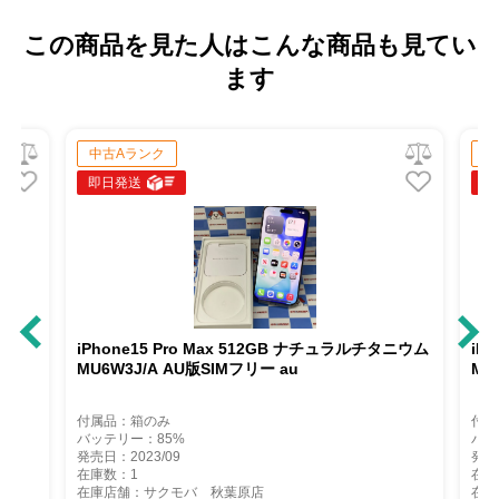
この商品を見た人はこんな商品も見てい
ます
中古Aランク
即日発送
ro Max 512GB ナチュラルチタニウム
iPhone15 Pro Max 256
U版SIMフリー au
MU6P3J/A SoftBank版SIM
付属品：箱のみ
バッテリー：86%
発売日：2023/09
在庫数：1
バ 秋葉原店
在庫店舗：サクモバ 秋葉原店