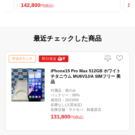
130,800
)
円(税込)
最近チェックした商品
中古Aランク
即日発送
iPhone15 Pro Max 512GB ホワイト
チタニウム MU6V3J/A SIMフリー 美
品
付属品：箱のみ
バッテリー：88%
発売日：2023/09
在庫なし(入荷未定)
在庫店舗：サクモバ 秋葉原店
131,800
円(税込)