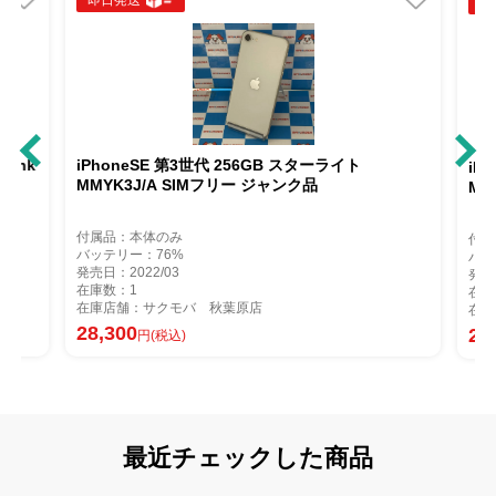
即日発送
即
Bank
iPhoneSE 第3世代 256GB スターライト
iP
MMYK3J/A SIMフリー ジャンク品
MM
付属品：本体のみ
付属
バッテリー：76%
バッ
発売日：2022/03
発売
在庫数：1
在庫
在庫店舗：サクモバ 秋葉原店
在庫
28,300
27
円(税込)
最近チェックした商品