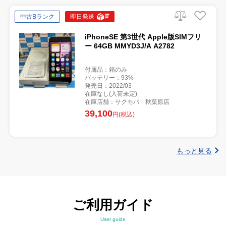
中古Bランク
即日発送
iPhoneSE 第3世代 Apple版SIMフリ
ー 64GB MMYD3J/A A2782
付属品：箱のみ
バッテリー：93%
発売日：2022/03
在庫なし(入荷未定)
在庫店舗：サクモバ 秋葉原店
39,100
円(税込)
もっと見る
ご利用ガイド
User guide