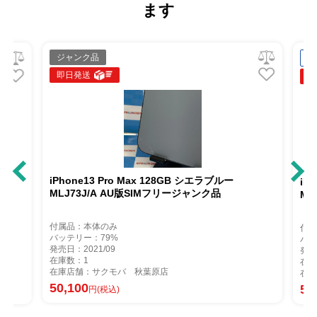
ます
ジャンク品
中
即日発送
即
iPhone13 Pro Max 128GB シエラブルー
A
iP
MLJ73J/A AU版SIMフリージャンク品
ML
付属品：本体のみ
付属
バッテリー：79%
バッ
発売日：2021/09
発売
在庫数：1
在庫
在庫店舗：サクモバ 秋葉原店
在庫
50,100
53
円(税込)