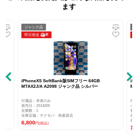
ます
ジャンク品
ジ
即日発送
即
A
iPhoneXS SoftBank版SIMフリー 64GB
iP
MTAX2J/A A2098 ジャンク品 シルバー
MN
付属品：本体のみ
付属
発売日：2018/09
バッ
在庫数：1
発売
在庫店舗：サクモバ 秋葉原店
在庫
在庫
6,800
円(税込)
14