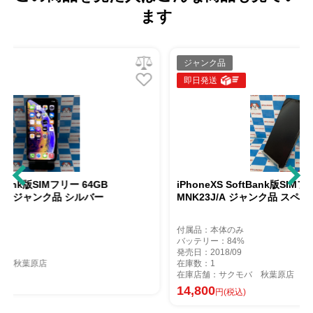
ます
ジャンク品
即日発送
4GB
iPhoneXS SoftBank版SIMフリー 256GB
バー
MNK23J/A ジャンク品 スペースグレイ
付属品：本体のみ
バッテリー：84%
発売日：2018/09
在庫数：1
在庫店舗：サクモバ 秋葉原店
14,800
円(税込)