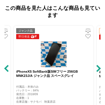
この商品を見た人はこんな商品も見てい
ます
ジャンク品
中
即日発送
即
iPhoneXS SoftBank版SIMフリー 256GB
iP
MNK23J/A ジャンク品 スペースグレイ
MT
付属品：本体のみ
付属
バッテリー：84%
バッ
発売日：2018/09
発売
在庫数：1
在庫
在庫店舗：サクモバ 秋葉原店
在庫