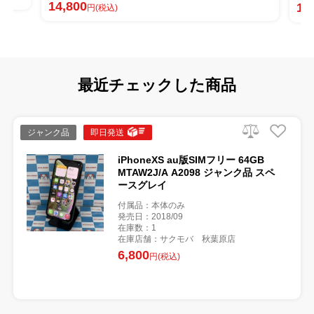
14,800
16
円(税込)
最近チェックした商品
ジャンク品
即日発送
iPhoneXS au版SIMフリー 64GB
MTAW2J/A A2098 ジャンク品 スペ
ースグレイ
付属品：本体のみ
発売日：2018/09
在庫数：1
在庫店舗：サクモバ 秋葉原店
6,800
円(税込)