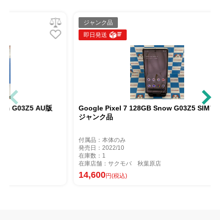
ジャンク品
ジャンク品
即日発送
即日発送
oogle Pixel 7 128GB Obsidian G03Z5 AU版
Google Pixel 
IMフリージャンク品
ジャンク品
属品：本体のみ
付属品：本体のみ
売日：2022/10
発売日：2022/10
庫数：1
在庫数：1
庫店舗：サクモバ 秋葉原店
在庫店舗：サクモ
6,800
14,600
円(税込)
円(税込)