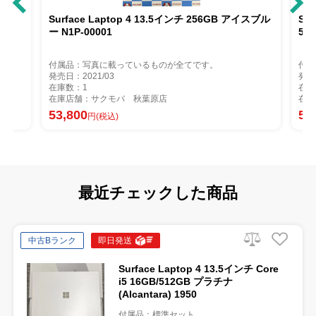
ーン
Surface Laptop 4 13.5インチ 256GB アイスブル
Surface
ー N1P-00001
5B
付属品：写真に載っているものが全てです。
付属
発売日：2021/03
発売
在庫数：1
在庫
在庫店舗：サクモバ 秋葉原店
在庫
53,800
54
円(税込)
最近チェックした商品
中古Bランク
即日発送
Surface Laptop 4 13.5インチ Core
i5 16GB/512GB プラチナ
(Alcantara) 1950
付属品：標準セット