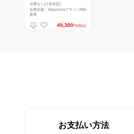
在庫なし(入荷未定)
在庫店舗：SakumobaアマゾンFBA
倉庫
49,300
円(税込)
お支払い方法