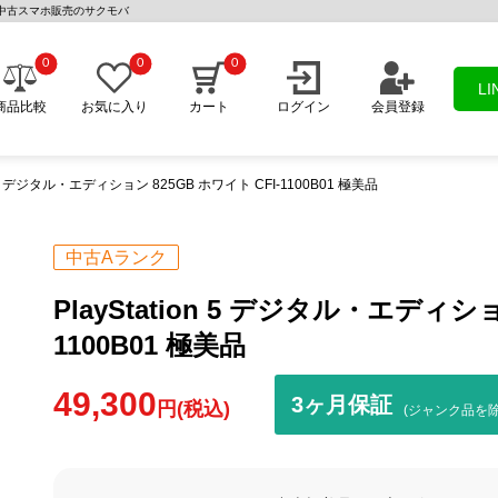
美品 | 中古スマホ販売のサクモバ
0
0
0
L
商品比較
お気に入り
カート
ログイン
会員登録
on 5 デジタル・エディション 825GB ホワイト CFI-1100B01 極美品
中古Aランク
PlayStation 5 デジタル・エディショ
1100B01 極美品
49,300
3ヶ月保証
円(税込)
(ジャンク品を除