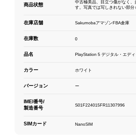
中古極美品、目立つ傷がなく、
商品状態
す。写真では写しきれない部分
在庫店舗
SakumobaアマゾンFBA倉庫
在庫数
0
品名
PlayStation 5 デジタル・エデ
カラー
ホワイト
バージョン
ー
IMEI番号/
S01F224015FR11307996
製造番号
SIMカード
NanoSIM