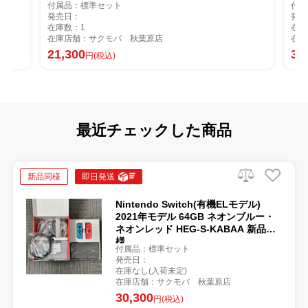
標準セット
付属品：標準セット
発売日：
1
在庫数：1
：サクモバ 秋葉原店
在庫店舗：サクモバ 秋
0
32,800
円(税込)
円(税込)
最近チェックした商品
新品同様
即日発送
Nintendo Switch(有機ELモデル)
2021年モデル 64GB ネオンブルー・
ネオンレッド HEG-S-KABAA 新品同
様
付属品：標準セット
発売日：
在庫なし(入荷未定)
在庫店舗：サクモバ 秋葉原店
30,300
円(税込)