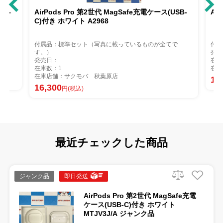
SB-
AirPods Pro 第2世代 MagSafe充電ケース(USB-
Ai
C)付き ホワイト A2968
付属品：標準セット（写真に載っているものが全てで
付属
す。）
発売
発売日：
在庫
在庫数：1
在庫
在庫店舗：サクモバ 秋葉原店
17
16,300
円(税込)
最近チェックした商品
ジャンク品
即日発送
AirPods Pro 第2世代 MagSafe充電
ケース(USB-C)付き ホワイト
MTJV3J/A ジャンク品