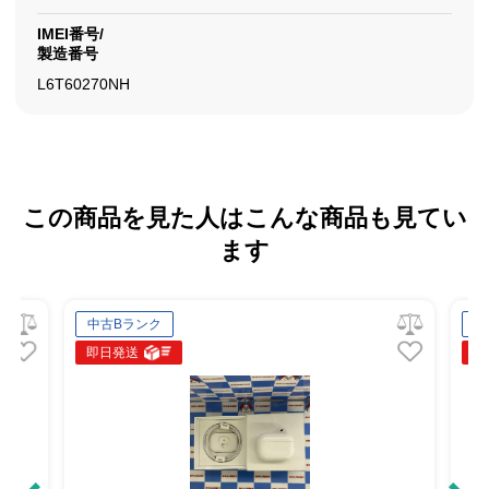
IMEI番号/
製造番号
L6T60270NH
この商品を見た人はこんな商品も見てい
ます
中古Bランク
中
即日発送
即