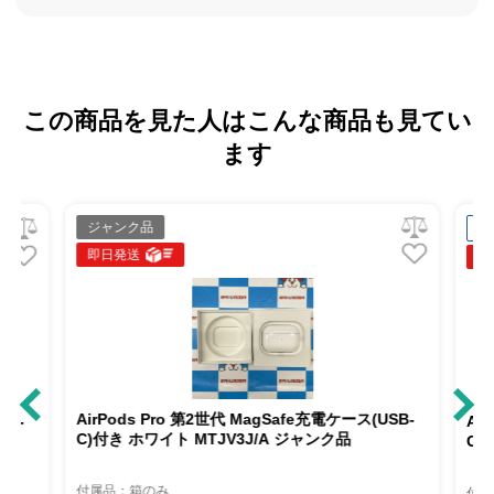
この商品を見た人はこんな商品も見てい
ます
ジャンク品
中
即日発送
即
AirPods Pro 第2世代 MagSafe充電ケース(USB-
SB-
Ai
C)付き ホワイト MTJV3J/A ジャンク品
C)
付属品：箱のみ
付属