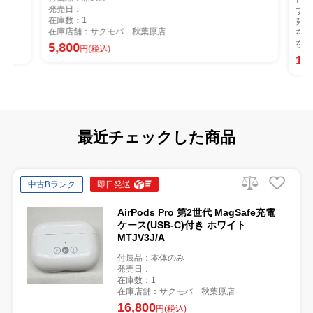
発売日：
す。
在庫数：1
発売
在庫店舗：サクモバ 秋葉原店
在庫
在庫
5,800
円(税込)
16
最近チェックした商品
中古Bランク
即日発送
AirPods Pro 第2世代 MagSafe充電
ケース(USB-C)付き ホワイト
MTJV3J/A
付属品：本体のみ
発売日：
在庫数：1
在庫店舗：サクモバ 秋葉原店
16,800
円(税込)