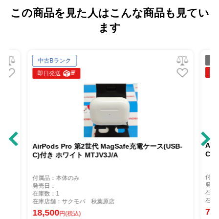
この商品を見た人はこんな商品も見てい
ます
ジャンク品
即日発送
AirPods Pro 第2世代 MagS
 第2世代 MagSafe充電ケース(USB-
C)付き ホワイト MTJV3J/A
MTJV3J/A
付属品：箱のみ
発売日：
在庫数：1
在庫店舗：サクモバ 秋葉原店
バ 秋葉原店
7,300
円(税込)