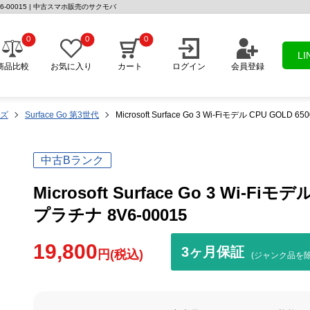
チナ 8V6-00015 | 中古スマホ販売のサクモバ
0
0
0
L
商品比較
お気に入り
カート
ログイン
会員登録
ーズ
Surface Go 第3世代
Microsoft Surface Go 3 Wi-Fiモデル CPU GOLD 
中古Bランク
Microsoft Surface Go 3 Wi-Fiモ
プラチナ 8V6-00015
19,800
3ヶ月保証
円(税込)
(ジャンク品を除