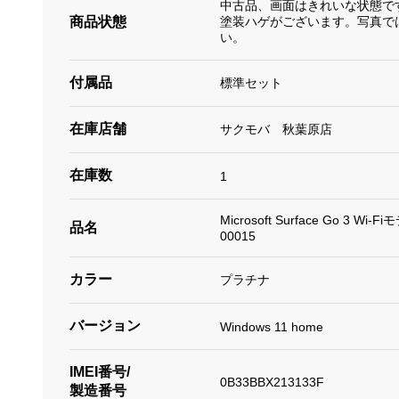
中古品、画面はきれいな状態で
商品状態
塗装ハゲがございます。写真で
い。
付属品
標準セット
在庫店舗
サクモバ 秋葉原店
在庫数
1
Microsoft Surface Go 3 Wi
品名
00015
カラー
プラチナ
バージョン
Windows 11 home
IMEI番号/
0B33BBX213133F
製造番号