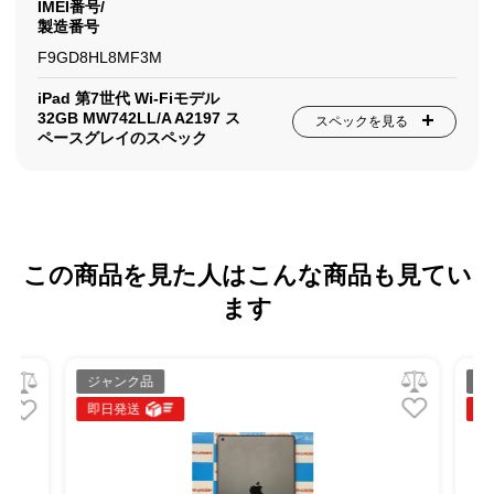
IMEI番号/
製造番号
F9GD8HL8MF3M
iPad 第7世代 Wi-Fiモデル
32GB MW742LL/A A2197 ス
スペックを見る
ペースグレイのスペック
この商品を見た人はこんな商品も見てい
ます
ジャンク品
ジ
即日発送
即