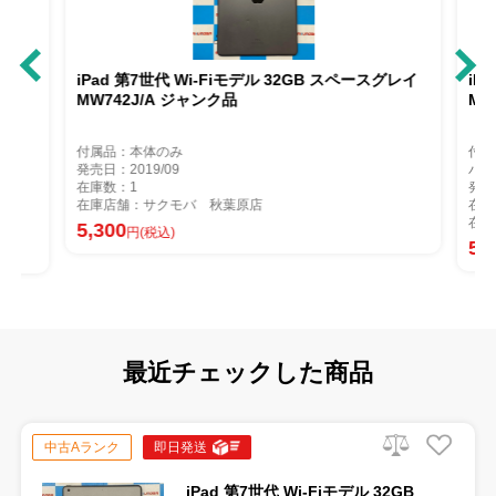
iPad 第7世代 Wi-Fiモデル 32GB スペースグレイ
iP
MW742J/A ジャンク品
MW
付属品：本体のみ
付属
発売日：2019/09
バッ
在庫数：1
発売
在庫店舗：サクモバ 秋葉原店
在庫
在庫
5,300
円(税込)
5,
最近チェックした商品
中古Aランク
即日発送
iPad 第7世代 Wi-Fiモデル 32GB