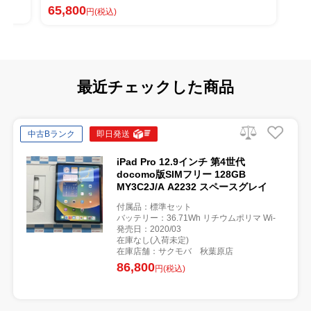
65,800
円(税込)
最近チェックした商品
中古Bランク
即日発送
iPad Pro 12.9インチ 第4世代
docomo版SIMフリー 128GB
MY3C2J/A A2232 スペースグレイ
付属品：標準セット
バッテリー：36.71Wh リチウムポリマ Wi‑
発売日：2020/03
在庫なし(入荷未定)
在庫店舗：サクモバ 秋葉原店
86,800
円(税込)