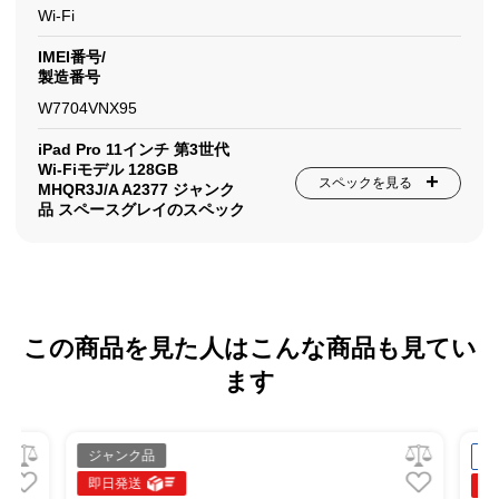
Wi-Fi
IMEI番号/
製造番号
W7704VNX95
iPad Pro 11インチ 第3世代
Wi-Fiモデル 128GB
スペックを見る
MHQR3J/A A2377 ジャンク
品 スペースグレイのスペック
この商品を見た人はこんな商品も見てい
ます
ジャンク品
中
即日発送
即