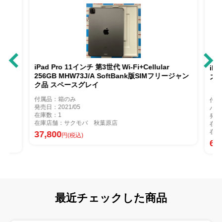
6GB
iPad Pro 11インチ 第3世代 Wi-Fi+Cellular
iP
256GB MHW73J/A SoftBank版SIMフリージャン
スペ
ク品 スペースグレイ
付属品：箱のみ
付属
発売日：2021/05
バッ
在庫数：1
発売
在庫店舗：サクモバ 秋葉原店
在庫
在庫
37,800
円(税込)
61
最近チェックした商品