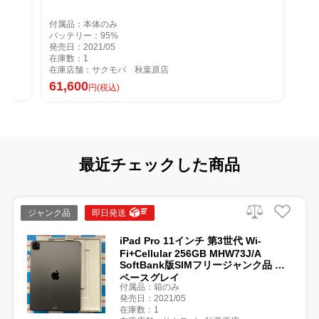
付属品：本体のみ
バッテリー：95%
発売日：2021/05
在庫数：1
在庫店舗：サクモバ 秋葉原店
61,600
円(税込)
最近チェックした商品
ジャンク品
即日発送
iPad Pro 11インチ 第3世代 Wi-
Fi+Cellular 256GB MHW73J/A
SoftBank版SIMフリージャンク品 ス
ペースグレイ
付属品：箱のみ
発売日：2021/05
在庫数：1