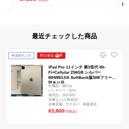
61
最近チェックした商品
中古Bランク
即日発送
iPad Pro 11インチ 第3世代 Wi-
Fi+Cellular 256GB シルバー
MHW83J/A SoftBank版SIMフリー
訳あり品
付属品：箱のみ
バッテリー：81%
発売日：2021/05
在庫なし(入荷未定)
在庫店舗：サクモバ 秋葉原店
63,800
円(税込)