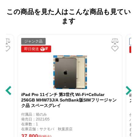
この商品を見た人はこんな商品も見てい
ます
ジャンク品
中
即日発送
即
6GB
iPad Pro 11インチ 第3世代 Wi-Fi+Cellular
iP
256GB MHW73J/A SoftBank版SIMフリージャン
スペ
ク品 スペースグレイ
付属品：箱のみ
付属
発売日：2021/05
バッ
在庫数：1
発売
在庫店舗：サクモバ 秋葉原店
在庫
在庫
37,800
円(税込)