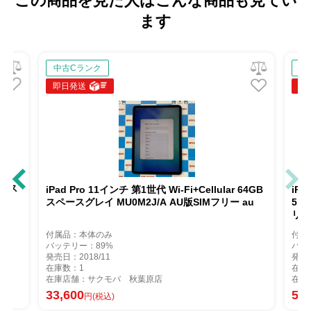
この商品を見た人はこんな商品も見てい
ます
中古Cランク
即日発送
 第1世代 Wi-Fi+Cellular 64GB
iPad Pro 11インチ 第1世代 Wi-Fi
0M2J/A AU版SIMフリー au
512GB スペースグレイ MU1K2L
リー
付属品：箱のみ
バッテリー：82%
発売日：2018/11
在庫数：1
 秋葉原店
在庫店舗：サクモバ 秋葉原店
56,300
円(税込)