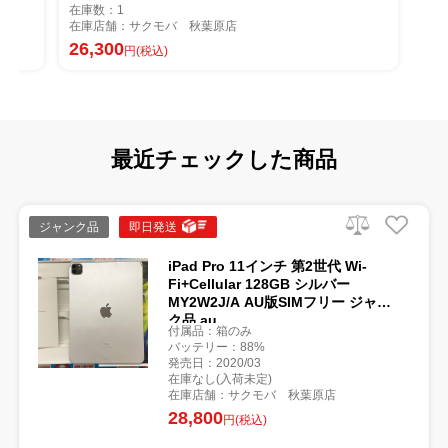
在庫数：1
葉原店
在庫店舗：サクモバ 秋葉原店
26,300
円(税込)
最近チェックした商品
ジャンク品
即日発送
iPad Pro 11インチ 第2世代 Wi-
Fi+Cellular 128GB シルバー
MY2W2J/A AU版SIMフリー ジャン
ク品 au
付属品：箱のみ
バッテリー：88%
発売日：2020/03
在庫なし(入荷未定)
在庫店舗：サクモバ 秋葉原店
28,800
円(税込)