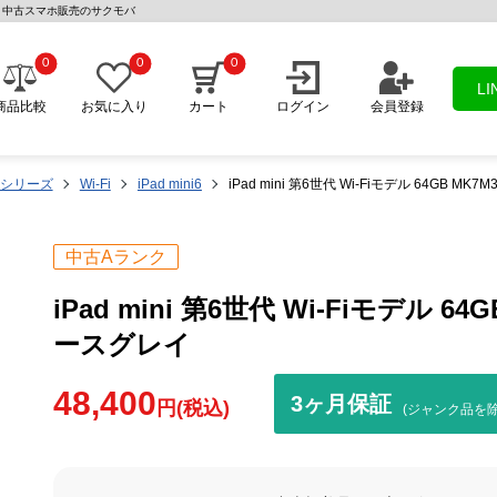
グレイ | 中古スマホ販売のサクモバ
0
0
0
L
商品比較
お気に入り
カート
ログイン
会員登録
ni シリーズ
Wi-Fi
iPad mini6
iPad mini 第6世代 Wi-Fiモデル 64GB MK
中古Aランク
iPad mini 第6世代 Wi-Fiモデル 64
ースグレイ
48,400
3ヶ月保証
円(税込)
(ジャンク品を除