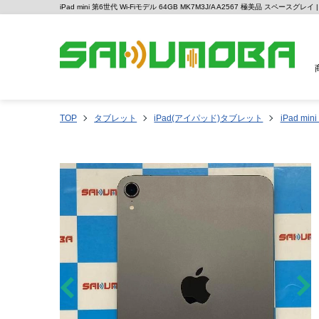
iPad mini 第6世代 Wi-Fiモデル 64GB MK7M3J/A A2567 極美品 スペース
TOP
タブレット
iPad(アイパッド)タブレット
iPad mi