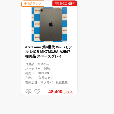
即日発送
中古Aランク
iPad mini 第6世代 Wi-Fiモデ
ル 64GB MK7M3J/A A2567
極美品 スペースグレイ
付属品：本体のみ
バッテリー：96%
発売日：2021/09
在庫なし(入荷未定)
在庫店舗：サクモバ 秋葉原店
48,400
円(税込)