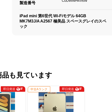
C0DWWH4V6W
製造番号
iPad mini 第6世代 Wi-Fiモデル 64GB
MK7M3J/A A2567 極美品 スペースグレイのスペ
ック
商品も見ています
即日発送
即日発送
中古Aランク