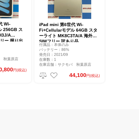
代 Wi-
iPad mini 第6世代 Wi-
ル 256GB ス
Fi+Cellularモデル 64GB スタ
3J/A
ーライト MK8C3TA/A 海外版
フリー 掘り出
SIMフリー 訳あり品
付属品：本体のみ
バッテリー：86%
発売日：2021/09
 秋葉原店
在庫数：1
在庫店舗：サクモバ 秋葉原店
0,800
円(税込)
44,100
円(税込)