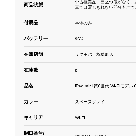
中古極美品、目立つ傷がなく、
商品状態
真では写しきれない部分もござ
付属品
本体のみ
バッテリー
96%
在庫店舗
サクモバ 秋葉原店
在庫数
0
品名
iPad mini 第6世代 Wi-Fiモデ
カラー
スペースグレイ
キャリア
Wi-Fi
IMEI番号/