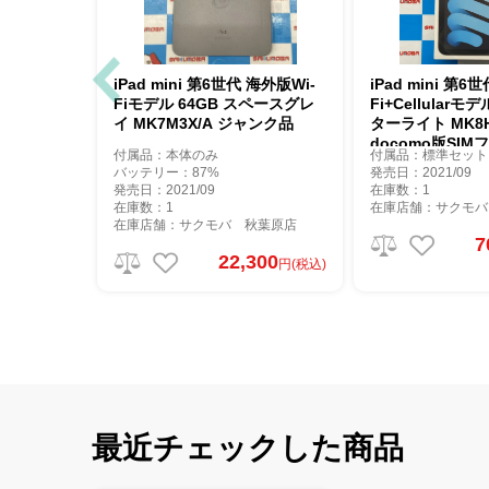
iPad mini 第6世代 海外版Wi-
iPad mini 第6世
Fiモデル 64GB スペースグレ
Fi+Cellularモデ
イ MK7M3X/A ジャンク品
ターライト MK8H
docomo版SIM
付属品：本体のみ
付属品：標準セット
し物コーナー
バッテリー：87%
発売日：2021/09
発売日：2021/09
在庫数：1
在庫数：1
在庫店舗：サクモバ
在庫店舗：サクモバ 秋葉原店
7
22,300
円(税込)
最近チェックした商品