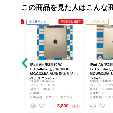
この商品を見た人はこんな
即日発送
即日発送
中古Bランク
中古Aランク
i-Fiモデル
iPad Air 第2世代 Wi-
iPad Air 第2世代
1566 ジャ
Fi+Cellularモデル 16GB
Fi+Cellularモデ
イ
MGGX2J/A AU版 訳あり品 ス
MGWM2J/A So
ペースグレイ au
シルバー
付属品：本体のみ
付属品：本体のみ
バッテリー：81%
バッテリー：85%
発売日：2014/10
発売日：2014/10
在庫数：1
在庫数：1
秋葉原店
在庫店舗：サクモバ 秋葉原店
在庫店舗：サクモバ
600
3,800
円(税込)
円(税込)