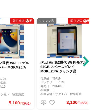
即日発送
ジャンク品
即日発送
中古Aランク
iPad Air 第2世代 Wi-Fiモデル
2世代 Wi-Fiモデル
iPad Ai
64GB スペースグレイ
ー MGKM2J/A
16GB 
MGKL2J/A ジャンク品
MGL12J
付属品：箱のみ
み
付属品：箱
バッテリー：75%
%
バッテリー
発売日：2014/10
0
発売日：201
在庫数：1
在庫数：1
在庫店舗：サクモバ 秋葉原店
モバ 秋葉原店
在庫店舗：
3,100
5,100
円(税込)
円(税込)