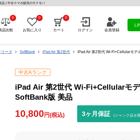
Bank版 美品 | 中古スマホ販売のサクモバ
0
0
0
L
商品比較
お気に入り
カート
ログイン
会員登録
r シリーズ
SoftBank
iPad Air 第2世代
iPad Air 第2世代 Wi-Fi+Cellular
中古Aランク
iPad Air 第2世代 Wi-Fi+Cellula
SoftBank版 美品
10,800
3ヶ月保証
円(税込)
(ジャンク品を除