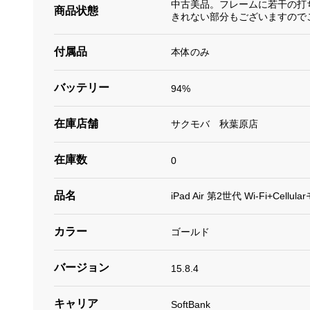
中古美品。フレームに若干の打
商品状態
きれない部分もございますので
付属品
本体のみ
バッテリー
94%
在庫店舗
サクモバ 秋葉原店
在庫数
0
品名
iPad Air 第2世代 Wi-Fi+Cell
カラー
ゴールド
バージョン
15.8.4
キャリア
SoftBank