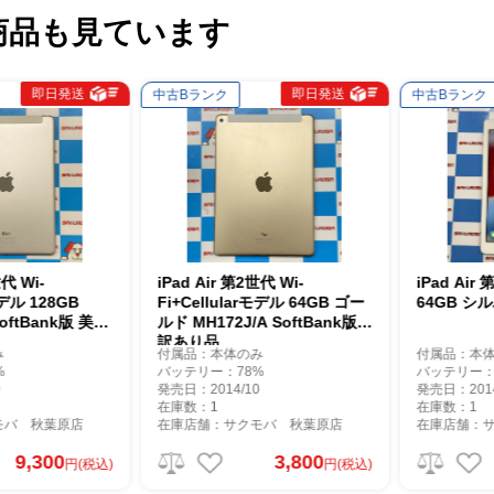
商品も見ています
即日発送
即日発送
中古Bランク
中古Bランク
 Wi-
iPad Air 第2世代 Wi-
iPad Air 第
ル 128GB
Fi+Cellularモデル 64GB ゴー
64GB シルバ
ftBank版 美品
ルド MH172J/A SoftBank版
訳あり品
付属品：本体のみ
付属品：本体の
バッテリー：78%
バッテリー：93
発売日：2014/10
発売日：2014/1
在庫数：1
在庫数：1
 秋葉原店
在庫店舗：サクモバ 秋葉原店
在庫店舗：サク
9,300
3,800
円(税込)
円(税込)