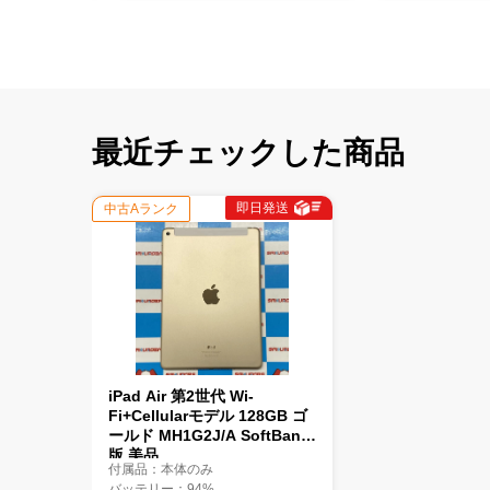
最近チェックした商品
即日発送
中古Aランク
iPad Air 第2世代 Wi-
Fi+Cellularモデル 128GB ゴ
ールド MH1G2J/A SoftBank
版 美品
付属品：本体のみ
バッテリー：94%