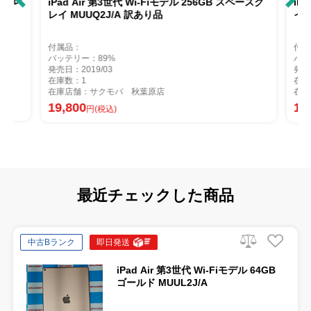
iPad Air 第3世代 Wi-Fiモデル 256GB スペースグ
iPad Air 
レイ MUUQ2J/A 訳あり品
イ MUUJ2J/
付属品：
付属品：本体の
バッテリー：89%
バッテリー：87
発売日：2019/03
発売日：2019/0
在庫数：1
在庫数：1
在庫店舗：サクモバ 秋葉原店
在庫店舗：サク
19,800
18,600
円(税込)
円(税
最近チェックした商品
中古Bランク
即日発送
iPad Air 第3世代 Wi-Fiモデル 64GB
ゴールド MUUL2J/A