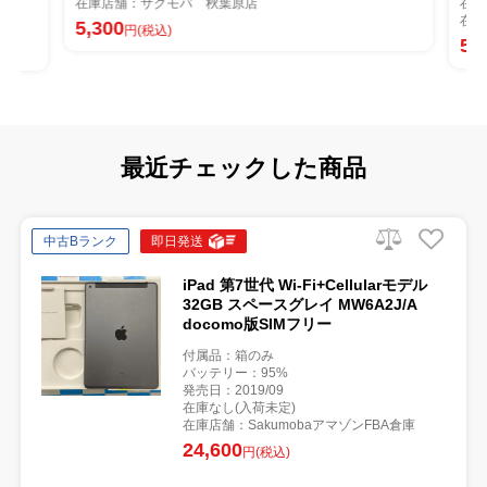
在庫店舗：サクモバ 秋葉原店
在庫
在庫
5,300
円(税込)
5,
最近チェックした商品
中古Bランク
即日発送
iPad 第7世代 Wi-Fi+Cellularモデル
32GB スペースグレイ MW6A2J/A
docomo版SIMフリー
付属品：箱のみ
バッテリー：95%
発売日：2019/09
在庫なし(入荷未定)
在庫店舗：SakumobaアマゾンFBA倉庫
24,600
円(税込)