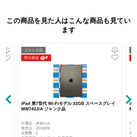
この商品を見た人はこんな商品も見てい
ます
ジャンク品
ジ
即日発送
即
iPad 第7世代 Wi-Fiモデル 32GB スペースグレイ
iP
MW742J/A ジャンク品
MW
付属品：本体のみ
付属
発売日：2019/09
バッ
在庫数：1
発売