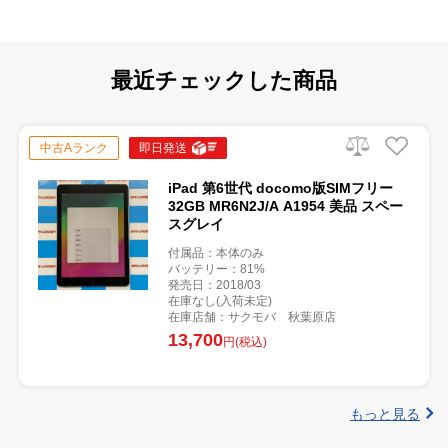
最近チェックした商品
中古Aランク
即日発送
iPad 第6世代 docomo版SIMフリー
32GB MR6N2J/A A1954 美品 スペー
スグレイ
付属品：本体のみ
バッテリー：81%
発売日：2018/03
在庫なし(入荷未定)
在庫店舗：サクモバ 秋葉原店
13,700
円(税込)
もっと見る