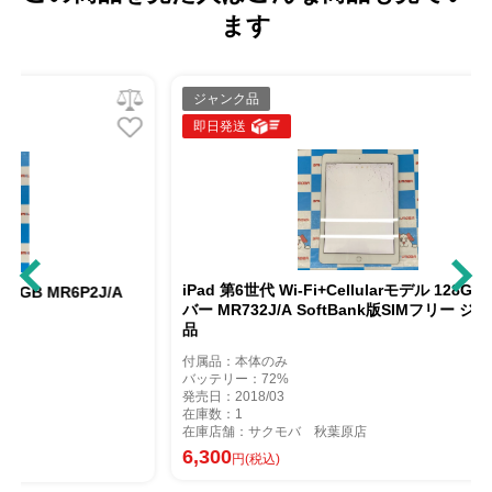
ます
ジャンク品
即日発送
iPad 第6世代 Wi-Fi+Cellularモデル 128GB シル
P2J/A
バー MR732J/A SoftBank版SIMフリー ジャンク
品
付属品：本体のみ
バッテリー：72%
発売日：2018/03
在庫数：1
在庫店舗：サクモバ 秋葉原店
6,300
円(税込)