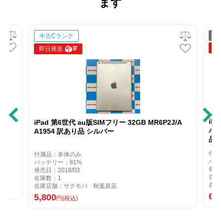
ます
ジャ
中古Cランク
即日
即日発送
iPad
iPad 第6世代 au版SIMフリー 32GB MR6P2J/A
バー M
A1954 訳あり品 シルバー
品
付属品
付属品：本体のみ
バッテ
バッテリー：81%
発売日：
発売日：2018/03
在庫数
在庫数：1
在庫店
在庫店舗：サクモバ 秋葉原店
6,30
5,800
円(税込)