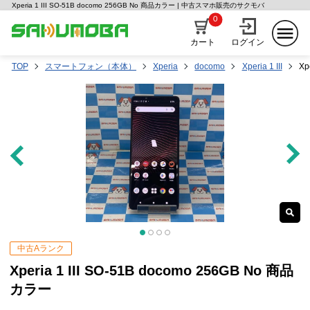
Xperia 1 III SO-51B docomo 256GB No 商品カラー | 中古スマホ販売のサクモバ
0
カート
ログイン
TOP
スマートフォン（本体）
Xperia
docomo
Xperia 1 III
Xp
中古Aランク
Xperia 1 III SO-51B docomo 256GB No 商品
カラー