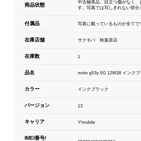
中古極美品、目立つ傷がなく、
商品状態
す。写真では写しきれない部分
付属品
写真に載っているものが全てで
在庫店舗
サクモバ 秋葉原店
在庫数
1
品名
moto g53y 5G 128GB イン
カラー
インクブラック
バージョン
13
キャリア
Y!mobile
IMEI番号/