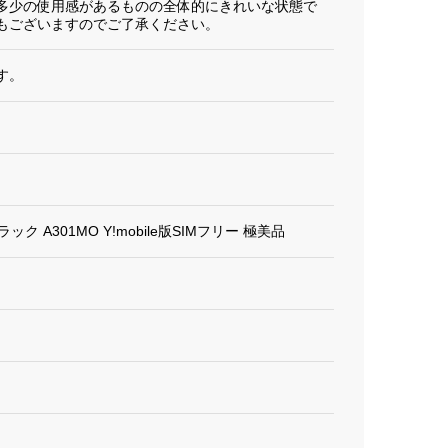
多少の使用感があるものの全体的にきれいな状態で
もございますのでご了承ください。
す。
クブラック A301MO Y!mobile版SIMフリー 極美品