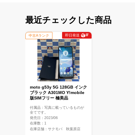
最近チェックした商品
即日発送
中古Aランク
moto g53y 5G 128GB インク
ブラック A301MO Y!mobile
版SIMフリー 極美品
付属品：写真に載っているものが
全てです。
発売日：2023/06
在庫数：1
在庫店舗：サクモバ 秋葉原店