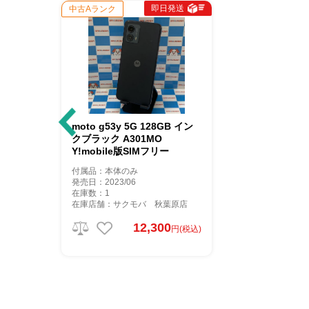
即日発送
中古Aランク
moto g53y 5G 128GB イン
クブラック A301MO
Y!mobile版SIMフリー
付属品：本体のみ
発売日：2023/06
在庫数：1
在庫店舗：サクモバ 秋葉原店
12,300
円(税込)