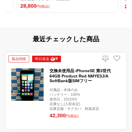
28,800
28
円(税込)
最近チェックした商品
新品同様
即日発送
交換未使用品 iPhoneSE 第3世代
64GB Product Red NMYE3J/A
SoftBank版SIMフリー
付属品：本体のみ
バッテリー：100%
発売日：2022/03
在庫なし(入荷未定)
在庫店舗：サクモバ 秋葉原店
42,300
円(税込)