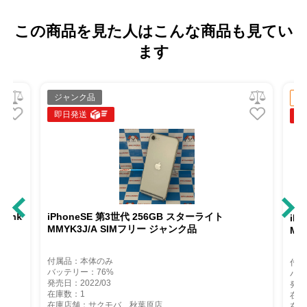
この商品を見た人はこんな商品も見てい
ます
ジャンク品
中
即日発送
即
Bank
iPhoneSE 第3世代 256GB スターライト
iP
MMYK3J/A SIMフリー ジャンク品
MM
付属品：本体のみ
付属
バッテリー：76%
バッ
発売日：2022/03
発売
在庫数：1
在庫
在庫店舗：サクモバ 秋葉原店
在庫