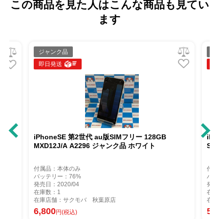
この商品を見た人はこんな商品も見てい
ます
ジャンク品
ジ
即日発送
即
iPhoneSE 第2世代 au版SIMフリー 128GB
iP
e版
MXD12J/A A2296 ジャンク品 ホワイト
So
付属品：本体のみ
付属
バッテリー：76%
バッ
発売日：2020/04
発売
在庫数：1
在庫
在庫店舗：サクモバ 秋葉原店
在庫
6,800
5,
円(税込)