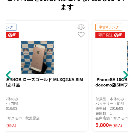
ます
中古Aランク
即日発送
ルド MLXQ2J/A SIM
iPhoneSE 16GB スペースグレイ MLLN2J/
docomo版SIMフリー 訳あり品
付属品：本体のみ
バッテリー：81%
発売日：2016/03
在庫数：1
在庫店舗：サクモバ 秋葉原店
5,800
円(税込)