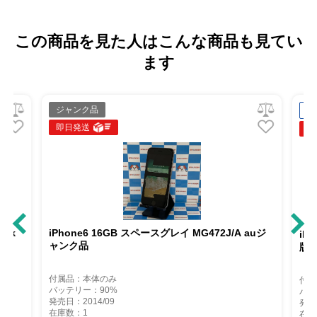
この商品を見た人はこんな商品も見てい
ます
ジャンク品
中
即日発送
即
ank
iPhone6 16GB スペースグレイ MG472J/A auジ
iP
ャンク品
版
付属品：本体のみ
付属
バッテリー：90%
バッ
発売日：2014/09
発売
在庫数：1
在庫