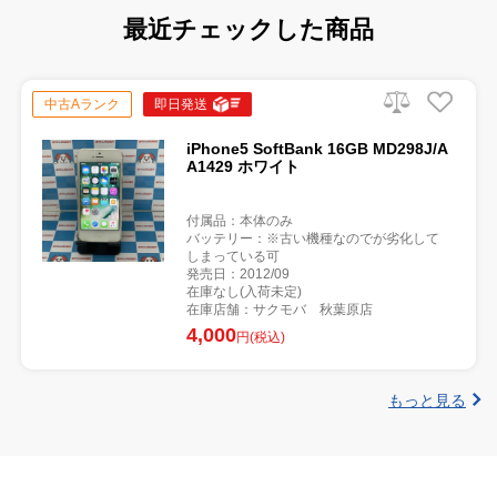
最近チェックした商品
中古Aランク
即日発送
iPhone5 SoftBank 16GB MD298J/A
A1429 ホワイト
付属品：本体のみ
バッテリー：※古い機種なのでが劣化して
しまっている可
発売日：2012/09
在庫なし(入荷未定)
在庫店舗：サクモバ 秋葉原店
4,000
円(税込)
もっと見る