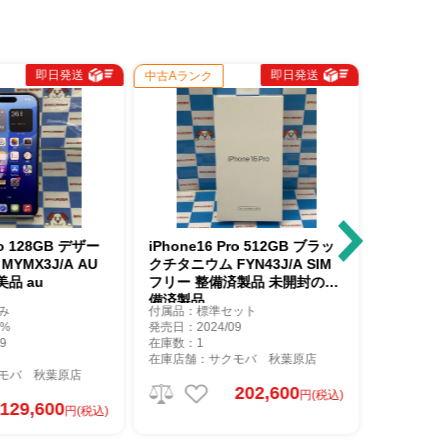
即日発送
即日発送
ジャンク品
中古Aランク
iPhone16 Pr
28GB デザー
iPhone16 Pro 512GB ブラッ
ラルチタニウム 
3J/A AU
クチタニウム FYN43J/A SIM
SoftBank版
au
フリー 整備済製品 未開封の整
ク品
備済製品
付属品：箱のみ
付属品：標準セット
バッテリー：93
発売日：2024/09
発売日：2024/09
在庫数：1
在庫数：1
在庫店舗：サクモバ 秋葉原店
在庫店舗：サクモ
 秋葉原店
202,600
円(税込)
1
,600
円(税込)