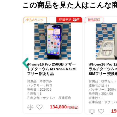
この商品を見た人はこんな
送
即日発送
即
中古Aランク
新品同様
デザー
iPhone16 Pro 256GB デザー
iPhone16 Pro 128
トチタニウム MYN23J/A SIM
ラルチタニウム NYMY3
フリー 訳あり品
SIMフリー 交換未使
付属品：本体のみ
付属品：標準セット（箱
バッテリー：92%
造番号が違う）
発売日：2024/09
バッテリー：100%
在庫数：1
発売日：2024/09
店
在庫店舗：サクモバ 秋葉原店
在庫数：1
在庫店舗：サクモバ 秋
134,800
(税込)
円(税込)
150,8