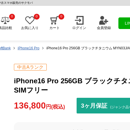
リー | 中古スマホ販売のサクモバ
0
0
0
L
商品比較
お気に入り
カート
ログイン
会員登録
ftBank
iPhone16 Pro
iPhone16 Pro 256GB ブラックチタニウム MYN03J/A
中古Aランク
iPhone16 Pro 256GB ブラックチタ
SIMフリー
136,800
3ヶ月保証
円(税込)
(ジャンク品