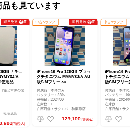
商品も見ています
日発送
即日発送
中古Aランク
中古Aランク
GB ナチュ
iPhone16 Pro 128GB ブラッ
iPhone16 Pro 1
J/A
クチタニウム MYMV3J/A AU
トチタニウム MYMX
用品
版SIMフリー au
版SIMフリー美品 
と本体の製
付属品：本体のみ
付属品：本体のみ
バッテリー：88%
バッテリー：90%
発売日：2024/09
発売日：2024/09
在庫数：1
在庫数：1
在庫店舗：サクモバ 秋葉原店
在庫店舗：サクモバ
葉原店
129,100
129
円(税込)
00
円(税込)