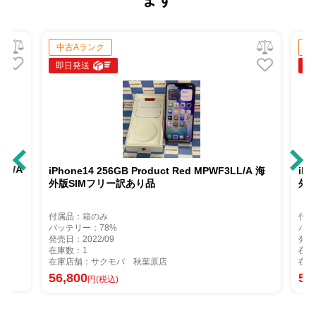
中古Aランク
中
即日発送
即
3J/A
iPhone14 256GB Product Red MPWF3LL/A 海
iPh
外版SIMフリー訳あり品
外版
付属品：箱のみ
付属
バッテリー：78%
バッ
発売日：2022/09
発売日
在庫数：1
在庫
在庫店舗：サクモバ 秋葉原店
在庫
56,800
58
円(税込)