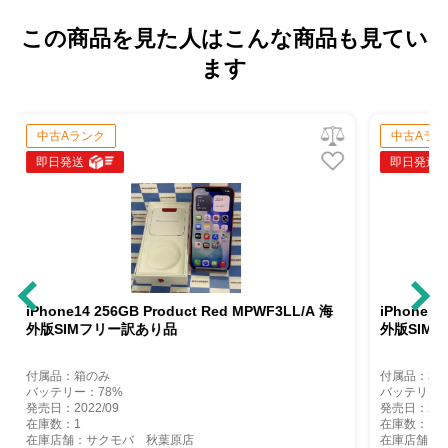
この商品を見た人はこんな商品も見てい
ます
中古Aランク
即日発送
roduct Red MPWF3LL/A 海
iPhone14 256GB Product Red M
り品
外版SIMフリー訳あり品
付属品：本体のみ
バッテリー：74%
発売日：2022/09
在庫数：1
葉原店
在庫店舗：サクモバ 秋葉原店