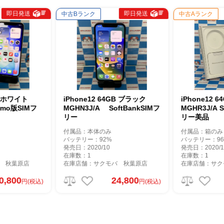
即日発送
即日発送
中古Bランク
中古Aランク
GB ホワイト
iPhone12 64GB ブラック
iPhone12 
como版SIMフ
MGHN3J/A SoftBankSIMフ
MGHR3J/A SoftBank SIMフ
リー
リー美品
付属品：本体のみ
付属品：箱のみ
バッテリー：92%
バッテリー：96
発売日：2020/10
発売日：2020/1
在庫数：1
在庫数：1
 秋葉原店
在庫店舗：サクモバ 秋葉原店
在庫店舗：サク
0,800
24,800
円(税込)
円(税込)