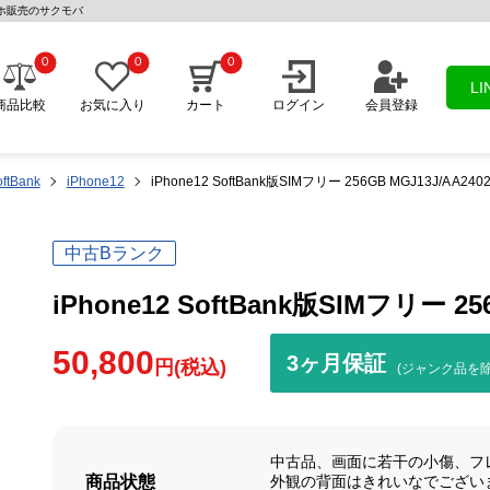
中古スマホ販売のサクモバ
0
0
0
L
商品比較
お気に入り
カート
ログイン
会員登録
ftBank
iPhone12
iPhone12 SoftBank版SIMフリー 256GB MGJ13J/A A2
中古Bランク
iPhone12 SoftBank版SIMフリー 2
50,800
3ヶ月保証
円(税込)
(ジャンク品を除
中古品、画面に若干の小傷、フ
商品状態
外観の背面はきれいなでござい