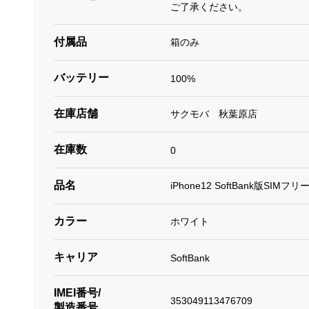
ご了承ください。
付属品
箱のみ
バッテリー
100%
在庫店舗
サクモバ 秋葉原店
在庫数
0
品名
iPhone12 SoftBank版SIMフリ
カラー
ホワイト
キャリア
SoftBank
IMEI番号/
353049113476709
製造番号