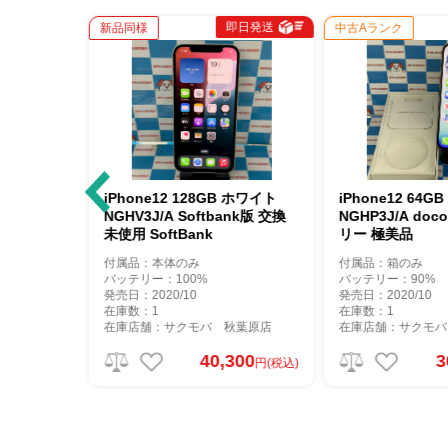
即日発送
即日発送
新品同様
中古Aランク
GHQ3J/A
iPhone12 128GB ホワイト
iPhone12 64
リー 極美品
NGHV3J/A Softbank版 交換
NGHP3J/A do
未使用 SoftBank
リー 極美品
付属品：本体のみ
付属品：箱のみ
バッテリー：100%
バッテリー：90%
発売日：2020/10
発売日：2020/10
在庫数：1
在庫数：1
秋葉原店
在庫店舗：サクモバ 秋葉原店
在庫店舗：サクモバ
300
40,300
3
円(税込)
円(税込)