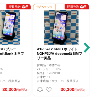
即日発送
即日発送
中古Aランク
中古Aランク
64GB ブルー
iPhone12 64GB ホワイト
iPhone
NGHP3J/A docomo版SIMフ
MGHP3J
リー美品
リー 極美
付属品：本体のみ
付属品：本
%
バッテリー：90%
バッテリー
0
発売日：2020/10
発売日：202
在庫数：1
在庫数：1
モバ 秋葉原店
在庫店舗：サクモバ 秋葉原店
在庫店舗：
30,300
30,300
円(税込)
円(税込)