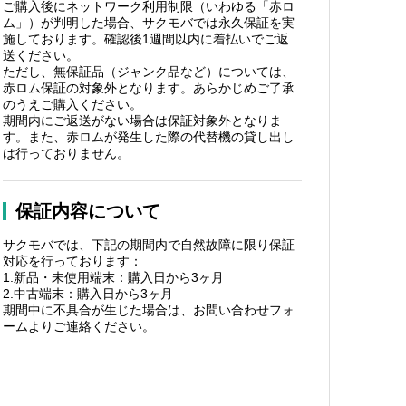
ご購入後にネットワーク利用制限（いわゆる「赤ロ
ム」）が判明した場合、サクモバでは永久保証を実
施しております。確認後1週間以内に着払いでご返
送ください。
ただし、無保証品（ジャンク品など）については、
赤ロム保証の対象外となります。あらかじめご了承
のうえご購入ください。
期間内にご返送がない場合は保証対象外となりま
す。また、赤ロムが発生した際の代替機の貸し出し
は行っておりません。
保証内容について
サクモバでは、下記の期間内で自然故障に限り保証
対応を行っております：
1.新品・未使用端末：購入日から3ヶ月
2.中古端末：購入日から3ヶ月
期間中に不具合が生じた場合は、お問い合わせフォ
ームよりご連絡ください。