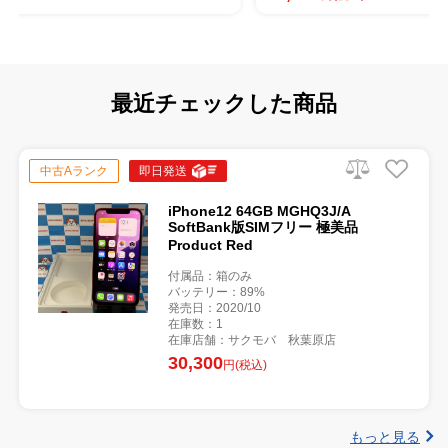
最近チェックした商品
中古Aランク
即日発送
iPhone12 64GB MGHQ3J/A
SoftBank版SIMフリー 極美品
Product Red
付属品：箱のみ
バッテリー：89%
発売日：2020/10
在庫数：1
在庫店舗：サクモバ 秋葉原店
30,300
円(税込)
もっと見る