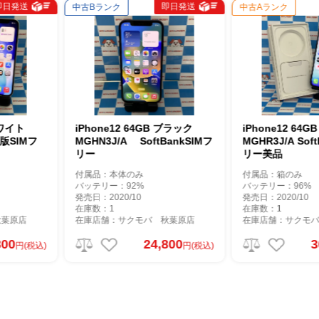
即日発送
即日発送
中古Aランク
中古Aランク
GB ブラック
iPhone12 64GB ブルー
iPhone12 
ftBankSIMフ
MGHR3J/A SoftBank SIMフ
NGHP3J/A 
リー美品
リー美品
付属品：箱のみ
付属品：本体
バッテリー：96%
バッテリー：9
発売日：2020/10
発売日：2020/
在庫数：1
在庫数：1
バ 秋葉原店
在庫店舗：サクモバ 秋葉原店
在庫店舗：サ
4,800
30,300
円(税込)
円(税込)