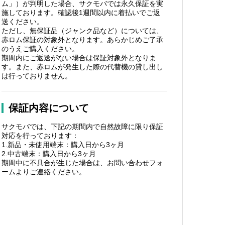
ム」）が判明した場合、サクモバでは永久保証を実
施しております。確認後1週間以内に着払いでご返
送ください。
ただし、無保証品（ジャンク品など）については、
赤ロム保証の対象外となります。あらかじめご了承
のうえご購入ください。
期間内にご返送がない場合は保証対象外となりま
す。また、赤ロムが発生した際の代替機の貸し出し
は行っておりません。
保証内容について
サクモバでは、下記の期間内で自然故障に限り保証
対応を行っております：
1.新品・未使用端末：購入日から3ヶ月
2.中古端末：購入日から3ヶ月
期間中に不具合が生じた場合は、お問い合わせフォ
ームよりご連絡ください。