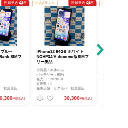
即日発送
即日発送
中古Aランク
中古Aラン
64GB ホワイト
iPhone12 64GB ホワイト
iPhone
docomo版SIMフ
MGHP3J/A docomo版SIMフ
MGHN3J
リー 極美品
ー
のみ
付属品：本体のみ
付属品：本
0%
バッテリー：90%
バッテリー
10
発売日：2020/10
発売日：202
在庫数：1
在庫数：1
クモバ 秋葉原店
在庫店舗：サクモバ 秋葉原店
在庫店舗：
30,300
30,800
円(税込)
円(税込)