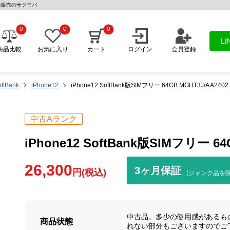
古スマホ販売のサクモバ
0
0
0
L
商品比較
お気に入り
カート
ログイン
会員登録
ftBank
iPhone12
iPhone12 SoftBank版SIMフリー 64GB MGHT3J/A A24
中古Aランク
iPhone12 SoftBank版SIMフリー 6
26,300
3ヶ月保証
円(税込)
(ジャンク品を除
中古品。多少の使用感があるも
商品状態
れない部分もございますのでご