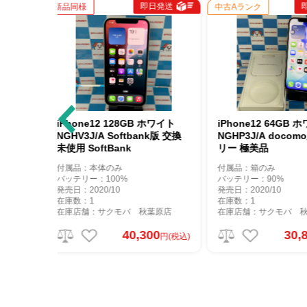
即日発送
即日発送
中古Aランク
中古Bランク
 ホワイト
iPhone12 64GB ホワイト
iPhone12 64
NGHP3J/A docomo版SIMフ
MGHN3J/A So
リー 極美品
リー
付属品：箱のみ
付属品：本体のみ
バッテリー：90%
バッテリー：92%
発売日：2020/10
発売日：2020/10
在庫数：1
在庫数：1
秋葉原店
在庫店舗：サクモバ 秋葉原店
在庫店舗：サクモ
300
30,800
2
円(税込)
円(税込)