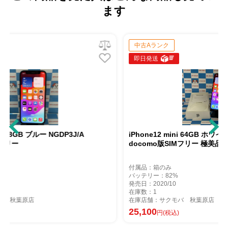
ます
中古Aランク
即日発送
3J/A
iPhone12 mini 64GB ホワイト MGA63J/A
docomo版SIMフリー 極美品
付属品：箱のみ
バッテリー：82%
発売日：2020/10
在庫数：1
在庫店舗：サクモバ 秋葉原店
25,100
円(税込)