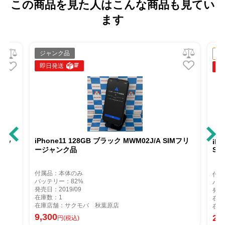
この商品を見た人はこんな商品も見てい
ます
ジャンク品
中
即日発送
即
iPhone11 128GB ブラック MWM02J/A SIMフリ
Mロッ
iPh
ージャンク品
So
付属品：本体のみ
付属
バッテリー：82%
バッ
発売日：2019/09
発売
在庫数：1
在庫
在庫店舗：サクモバ 秋葉原店
在庫
9,300
20
円(税込)