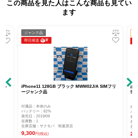
この商品を見た人はこんな商品も見てい
ます
ジャンク品
中古Aラ
即日発送
即日発送
iPhone11 128GB ブラック MWM02J/A SIMフリ
iPhone1
ージャンク品
SoftBa
付属品：本体のみ
付属品：
バッテリー：82%
バッテリー
発売日：2019/09
発売日：20
在庫数：1
在庫数：1
在庫店舗：サクモバ 秋葉原店
在庫店舗
9,300
20,300
円(税込)